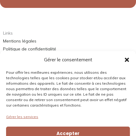
Links
Mentions légales
Politique de confidentialité
Politique de cookies
Gérer le consentement
Pour offrir les meilleures expériences, nous utilisons des
Contact
technologies telles que les cookies pour stocker et/ou accéder aux
informations des appareils. Le fait de consentir à ces technologies
Email:
bonjour@domainedagrippa.com
nous permettra de traiter des données telles que le comportement
de navigation ou les ID uniques sur ce site. Le fait de ne pas
Telephone:
0475484602
consentir ou de retirer son consentement peut avoir un effet négatif
Location:
925 route du Lac – Lac D’Aiguille, 26300 Châteauneuf-
sur certaines caractéristiques et fonctions.
sur-Isère
Gérer les services
Accepter